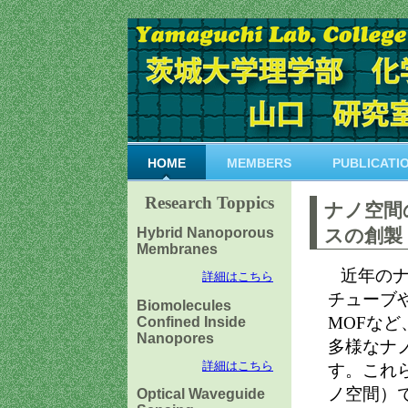
HOME
MEMBERS
PUBLICATI
Research Toppics
ナノ空間
Hybrid Nanoporous
スの創製
Membranes
近年の
詳細はこちら
チューブ
Biomolecules
MOFなど
Confined Inside
Nanopores
多様なナ
詳細はこちら
す。これ
ノ空間）
Optical Waveguide