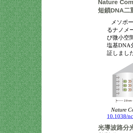
Nature 
短鎖DNA
メソポ
るナノメ
び微小空
塩基DN
証しまし
Nature 
10.1038/n
光導波路分