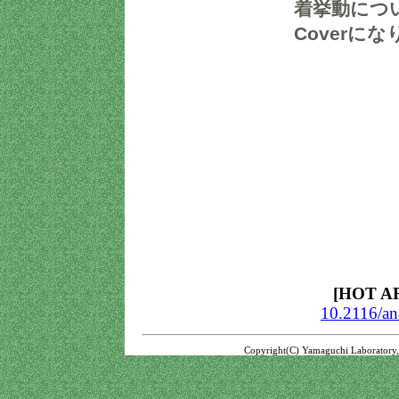
着挙動について
Coverに
[HOT A
10.2116/an
Copyright(C) Yamaguchi Laboratory, Fa