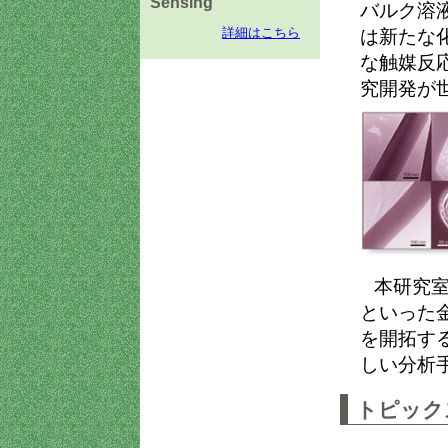
Sensing
バルク溶
は新たな
詳細はこちら
な触媒反
究開発が
本研究
といった
を開拓す
しい分析
トピック